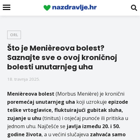
ORL
Što je Menièreova bolest?
Saznajte sve o ovoj kroničnoj
bolesti unutarnjeg uha
18. travnja 2025.
Menièreova bolest
(Morbus Menière) je kronični
poremećaj unutarnjeg uha
koji uzrokuje
epizode
teške vrtoglavice, fluktuirajući gubitak sluha,
zujanje u uhu
(tinitus) i osjećaj punoće ili pritiska u
jednom uhu. Najčešće se
javlja između 20. i 50.
godine života
, a u većini slučajeva
zahvaća samo