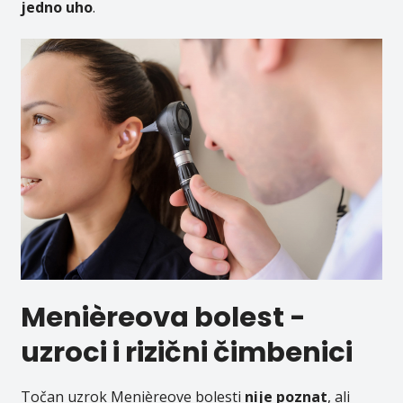
jedno uho
.
Menièreova bolest -
u
zroci i rizični čimbenici
Točan uzrok Menièreove bolesti
nije poznat
, ali