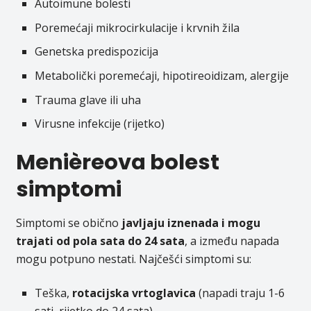
Autoimune bolesti
Poremećaji mikrocirkulacije i krvnih žila
Genetska predispozicija
Metabolički poremećaji, hipotireoidizam, alergije
Trauma glave ili uha
Virusne infekcije (rijetko)
Menièreova bolest
simptomi
Simptomi se obično
javljaju iznenada i mogu
trajati od pola sata do 24 sata
, a između napada
mogu potpuno nestati. Najčešći simptomi su:
Teška,
rotacijska vrtoglavica
(napadi traju 1-6
sati, rijetko do 24 sata)