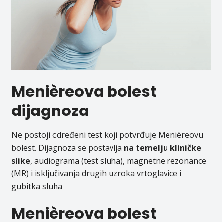
Menièreova bolest
dijagnoza
Ne postoji određeni test koji potvrđuje Menièreovu
bolest. Dijagnoza se postavlja
na temelju
kliničke
slike
, audiograma (test sluha), magnetne rezonance
(MR) i isključivanja drugih uzroka vrtoglavice i
gubitka sluha
Menièreova bolest