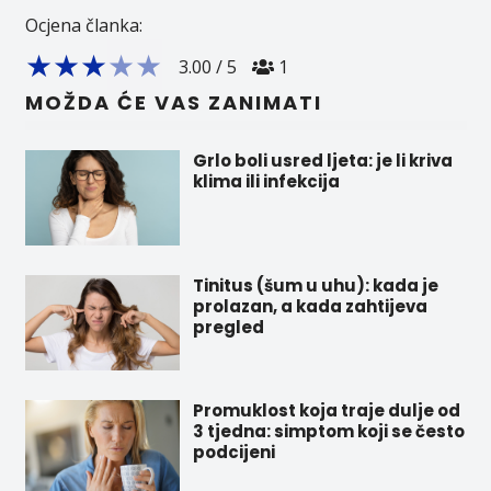
Ocjena članka:
★
★
★
★
★
3.00
/
5
1
MOŽDA ĆE VAS ZANIMATI
Grlo boli usred ljeta: je li kriva
klima ili infekcija
Tinitus (šum u uhu): kada je
prolazan, a kada zahtijeva
pregled
Promuklost koja traje dulje od
3 tjedna: simptom koji se često
podcijeni