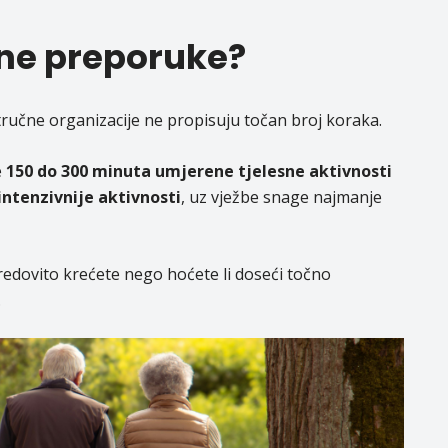
ene preporuke?
tručne organizacije ne propisuju točan broj koraka.
e
150 do 300 minuta umjerene tjelesne aktivnosti
intenzivnije aktivnosti
, uz vježbe snage najmanje
 redovito krećete nego hoćete li doseći točno
.