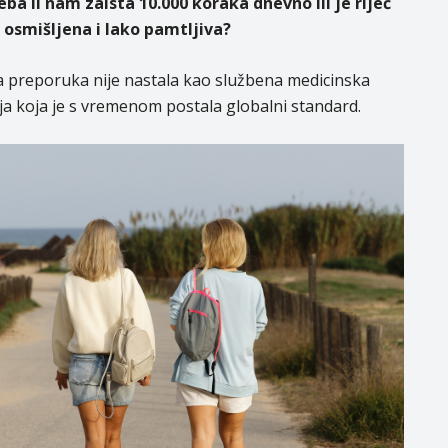
eba li nam zaista 10.000 koraka dnevno ili je riječ
 osmišljena i lako pamtljiva?
 preporuka nije nastala kao službena medicinska
ja koja je s vremenom postala globalni standard.