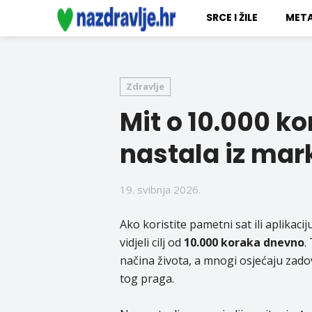
SRCE I ŽILE
META
Zdravlje
Mit o 10.000 kor
nastala iz mar
19. svibnja 2026.
Ako koristite pametni sat ili aplikac
vidjeli cilj od
10.000 koraka dnevno
.
načina života, a mnogi osjećaju zado
tog praga.