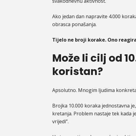
svakodnevnu aktivnost.
Ako jedan dan napravite 4.000 koraka,
obrasca ponašanja.
Tijelo ne broji korake. Ono reagir
Može li cilj od 1
koristan?
Apsolutno. Mnogim ljudima konkretan
Brojka 10.000 koraka jednostavna je,
kretanja. Problem nastaje tek kada j
vrijedi”.