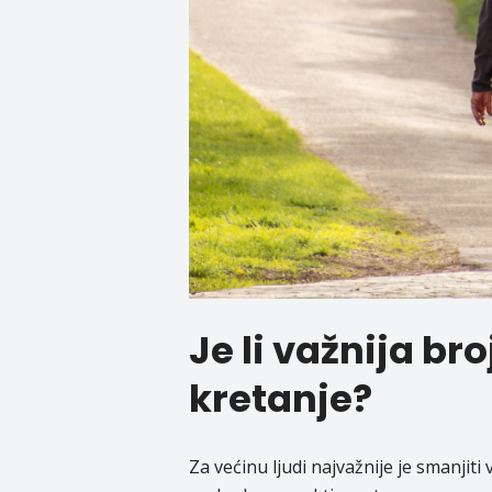
Je li važnija br
kretanje?
Za većinu ljudi najvažnije je smanjit