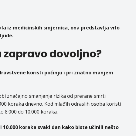
ala iz medicinskih smjernica, ona predstavlja vrlo
ljude.
a zapravo dovoljno?
dravstvene koristi počinju i pri znatno manjem
dobi značajno smanjenje rizika od prerane smrti
8.000 koraka dnevno. Kod mlađih odraslih osoba koristi
ko 8.000 do 10.000 koraka.
 10.000 koraka svaki dan kako biste učinili nešto