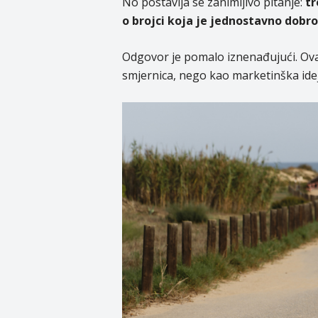
No postavlja se zanimljivo pitanje:
tr
o brojci koja je jednostavno dobro
Odgovor je pomalo iznenađujući. Ova
smjernica, nego kao marketinška ide