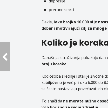
depresije
prerane smrti
Dakle,
iako brojka 10.000 nije nast
dobar i motivirajući cilj za mnoge 
Koliko je korak
Današnja istraživanja pokazuju da
z
broju koraka.
Kod osoba srednje i starije životne 
zabilježeno je već pri oko 6.000 do 
se često nastavljaju povećavati do o
To znači da
ne morate nužno doseći
vrlo korisno za svoje zdravlje.