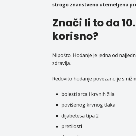
strogo znanstveno utemeljena pr
Znači li to da 1
korisno?
Nipošto. Hodanje je jedna od najjedno
zdravlja.
Redovito hodanje povezano je s nižim
bolesti srca i krvnih žila
povišenog krvnog tlaka
dijabetesa tipa 2
pretilosti