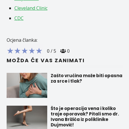
Cleveland Clinic
CDC
Ocjena članka:
★
★
★
★
★
0
/
5
0
MOŽDA ĆE VAS ZANIMATI
Zašto vrućina može biti opasna
za srce i tlak?
Što je operacija vena i koliko
traje oporavak? Pitali smo dr.
Ivana Brižića iz poliklinike
Dujmović!