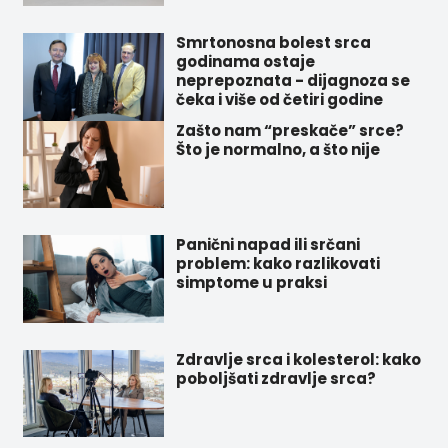
Smrtonosna bolest srca
godinama ostaje
neprepoznata - dijagnoza se
čeka i više od četiri godine
Zašto nam “preskače” srce?
Što je normalno, a što nije
Panični napad ili srčani
problem: kako razlikovati
simptome u praksi
Zdravlje srca i kolesterol: kako
poboljšati zdravlje srca?