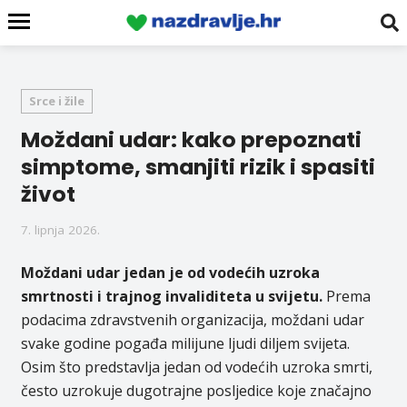
Srce i žile
Moždani udar: kako prepoznati
simptome, smanjiti rizik i spasiti
život
7. lipnja 2026.
Moždani udar jedan je od vodećih uzroka
smrtnosti i trajnog invaliditeta u svijetu.
Prema
podacima zdravstvenih organizacija, moždani udar
svake godine pogađa milijune ljudi diljem svijeta.
Osim što predstavlja jedan od vodećih uzroka smrti,
često uzrokuje dugotrajne posljedice koje značajno