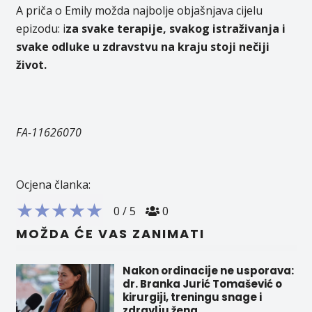
A priča o Emily možda najbolje objašnjava cijelu
epizodu: i
za svake terapije, svakog istraživanja i
svake odluke u zdravstvu na kraju stoji nečiji
život.
FA-11626070
Ocjena članka:
★
★
★
★
★
0
/
5
0
MOŽDA ĆE VAS ZANIMATI
Nakon ordinacije ne usporava:
dr. Branka Jurić Tomašević o
kirurgiji, treningu snage i
zdravlju žena