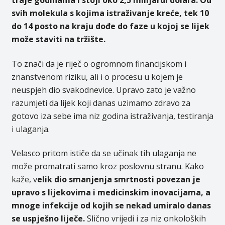
traje godinama i stoji oko 2,5 milijardi dolara. Od
svih molekula s kojima istraživanje kreće, tek 10
do 14 posto na kraju dođe do faze u kojoj se lijek
može staviti na tržište.
To znači da je riječ o ogromnom financijskom i
znanstvenom riziku, ali i o procesu u kojem je
neuspjeh dio svakodnevice. Upravo zato je važno
razumjeti da lijek koji danas uzimamo zdravo za
gotovo iza sebe ima niz godina istraživanja, testiranja
i ulaganja.
Velasco pritom ističe da se učinak tih ulaganja ne
može promatrati samo kroz poslovnu stranu. Kako
kaže, v
elik dio smanjenja smrtnosti povezan je
upravo s lijekovima i medicinskim inovacijama, a
mnoge infekcije od kojih se nekad umiralo danas
se uspješno liječe.
Slično vrijedi i za niz onkoloških