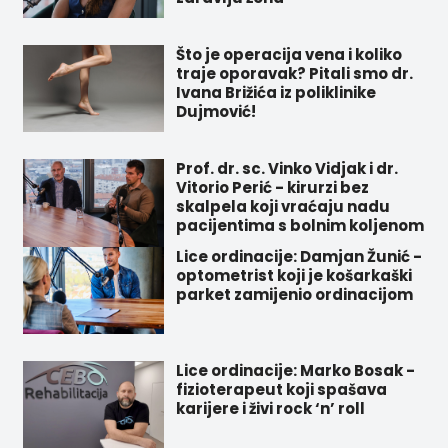
Što je operacija vena i koliko
traje oporavak? Pitali smo dr.
Ivana Brižića iz poliklinike
Dujmović!
Prof. dr. sc. Vinko Vidjak i dr.
Vitorio Perić - kirurzi bez
skalpela koji vraćaju nadu
pacijentima s bolnim koljenom
Lice ordinacije: Damjan Žunić -
optometrist koji je košarkaški
parket zamijenio ordinacijom
Lice ordinacije: Marko Bosak -
fizioterapeut koji spašava
karijere i živi rock ‘n’ roll