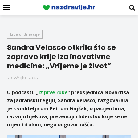
Lice ordinacije
Sandra Velasco otkrila što se
zapravo krije iza inovativne
medicine: „Vrijeme je život”
23. ožujka 2026.
U podcastu „
Iz prve ruke
” predsjednica Novartisa
za Jadransku regiju, Sandra Velasco, razgovarala
je s voditeljicom Petrom Gajšak, o pacijentima,
razvoju lijekova, prevenciji i liderstvu koje se ne
mjeri titulom, nego odgovornošću.