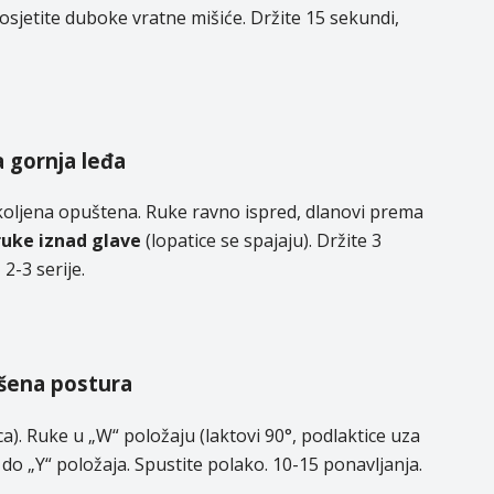
osjetite duboke vratne mišiće. Držite 15 sekundi,
a gornja leđa
 koljena opuštena. Ruke ravno ispred, dlanovi prema
ruke iznad glave
(lopatice se spajaju). Držite 3
2-3 serije.
vršena postura
ca). Ruke u „W“ položaju (laktovi 90°, podlaktice uza
, do „Y“ položaja. Spustite polako. 10-15 ponavljanja.