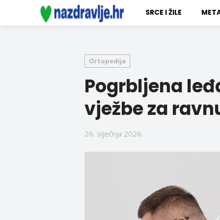
SRCE I ŽILE
META
Ortopedija
Pogrbljena leđ
vježbe za ravn
26. siječnja 2026.