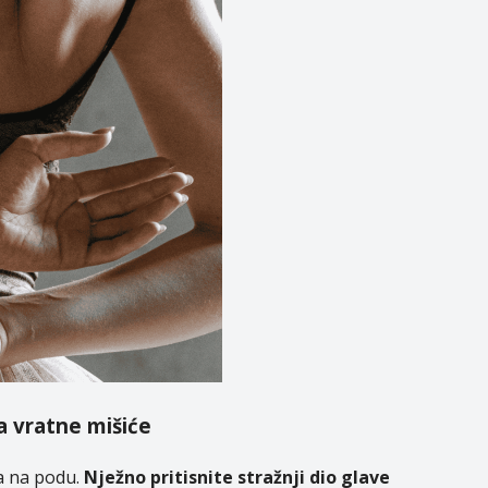
za vratne mišiće
la na podu.
Nježno pritisnite stražnji dio glave