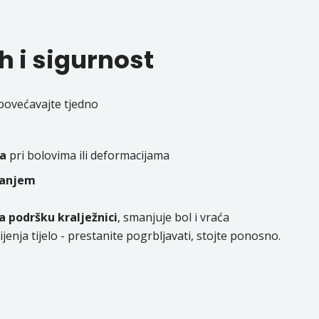
h i sigurnost
 povećavajte tjedno
ta
pri bolovima ili deformacijama
zanjem
a podršku kralježnici
, smanjuje bol i vraća
jenja tijelo - prestanite pogrbljavati, stojte ponosno.