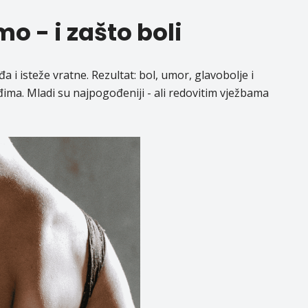
o - i zašto boli
a i isteže vratne. Rezultat: bol, umor, glavobolje i
đima. Mladi su najpogođeniji - ali redovitim vježbama