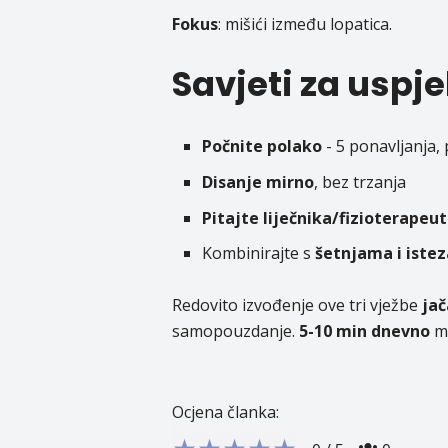
Fokus
:
mišići između lopatica.
Savjeti za uspje
Počnite polako
- 5 ponavljanja,
Disanje mirno
, bez trzanja
Pitajte liječnika/fizioterapeu
Kombinirajte s
šetnjama i iste
Redovito izvođenje ove tri vježbe
jač
samopouzdanje.
5-10 min dnevno
mi
Ocjena članka:
★
★
★
★
★