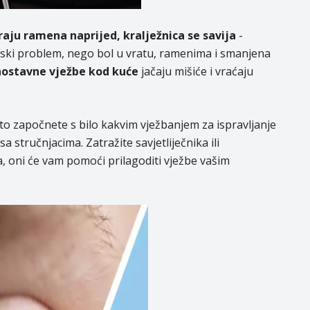
aju ramena naprijed, kralježnica se savija
-
tski problem, nego bol u vratu, ramenima i smanjena
nostavne vježbe kod kuće
jačaju mišiće i vraćaju
to započnete s bilo kakvim vježbanjem za ispravljanje
a stručnjacima. Zatražite savjetliječnika ili
, oni će vam pomoći prilagoditi vježbe vašim