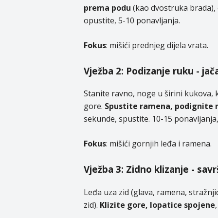
prema podu
(kao dvostruka brada), 
opustite, 5-10 ponavljanja.
Fokus
: mišići prednjeg dijela vrata.
Vježba 2: Podizanje ruku - jač
Stanite ravno, noge u širini kukova,
gore.
Spustite ramena, podignite 
sekunde, spustite. 10-15 ponavljanja, 
Fokus
: mišići gornjih leđa i ramena.
Vježba 3: Zidno klizanje - sa
Leđa uza zid (glava, ramena, stražnji
zid).
Klizite gore, lopatice spojene