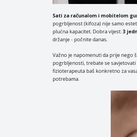
Sati za računalom i mobitelom gur
pogrbljenost (kifoza) nije samo este
plućna kapacitet. Dobra vijest:
3 jed
držanje - počnite danas.
Važno je napomenuti da prije nego š
pogrbljenosti, trebate se savjetovati s
fizioterapeuta baš konkretno za vasa
potrebama.