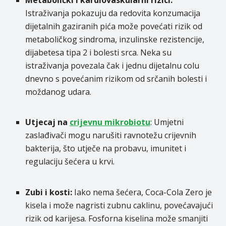
Istraživanja pokazuju da redovita konzumacija
dijetalnih gaziranih pića može povećati rizik od
metaboličkog sindroma, inzulinske rezistencije,
dijabetesa tipa 2 i bolesti srca. Neka su
istraživanja povezala čak i jednu dijetalnu colu
dnevno s povećanim rizikom od srčanih bolesti i
moždanog udara.
Utjecaj na
crijevnu mikrobiotu
: Umjetni
zaslađivači mogu narušiti ravnotežu crijevnih
bakterija, što utječe na probavu, imunitet i
regulaciju šećera u krvi.
Zubi i kosti:
Iako nema šećera, Coca-Cola Zero je
kisela i može nagristi zubnu caklinu, povećavajući
rizik od karijesa. Fosforna kiselina može smanjiti