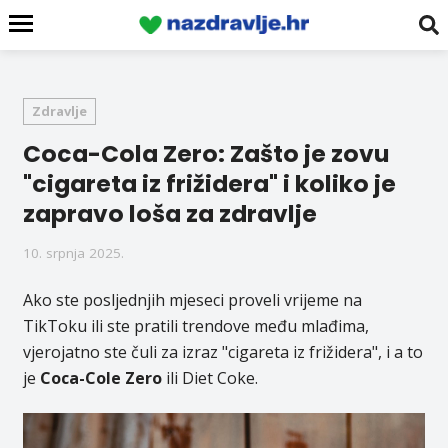
Zdravlje
Coca-Cola Zero: Zašto je zovu
"cigareta iz frižidera" i koliko je
zapravo loša za zdravlje
10. srpnja 2025.
Ako ste posljednjih mjeseci proveli vrijeme na
TikToku ili ste pratili trendove među mlađima,
vjerojatno ste čuli za izraz "cigareta iz frižidera", i a to
je
Coca-Cole Zero
ili Diet Coke.