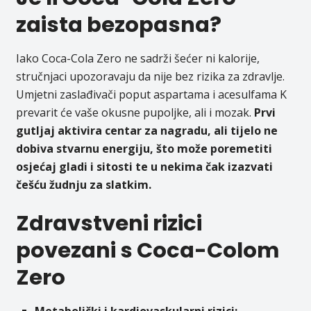
zaista bezopasna?
Iako Coca-Cola Zero ne sadrži šećer ni kalorije,
stručnjaci upozoravaju da nije bez rizika za zdravlje.
Umjetni zaslađivači poput aspartama i acesulfama K
prevarit će vaše okusne pupoljke, ali i mozak.
Prvi
gutljaj aktivira centar za nagradu, ali tijelo ne
dobiva stvarnu energiju, što može poremetiti
osjećaj gladi i sitosti te u nekima čak izazvati
češću žudnju za slatkim.
Zdravstveni rizici
povezani s Coca-Colom
Zero
Metabolički i kardiovaskularni rizici: