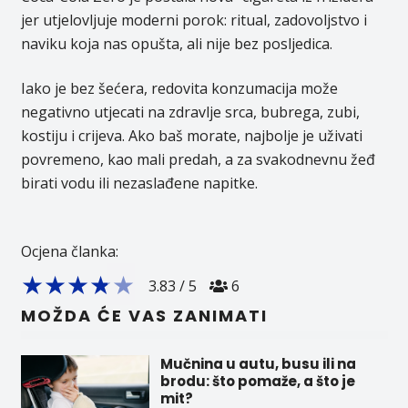
jer utjelovljuje moderni porok: ritual, zadovoljstvo i
naviku koja nas opušta, ali nije bez posljedica.
Iako je bez šećera, redovita konzumacija može
negativno utjecati na zdravlje srca, bubrega, zubi,
kostiju i crijeva. Ako baš morate, najbolje je uživati
povremeno, kao mali predah, a za svakodnevnu žeđ
birati vodu ili nezaslađene napitke.
Ocjena članka:
★
★
★
★
★
3.83
/
5
6
MOŽDA ĆE VAS ZANIMATI
Mučnina u autu, busu ili na
brodu: što pomaže, a što je
mit?