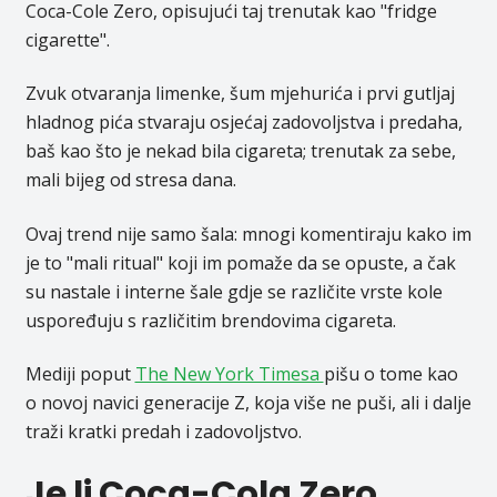
Coca-Cole Zero, opisujući taj trenutak kao "fridge
cigarette".
Zvuk otvaranja limenke, šum mjehurića i prvi gutljaj
hladnog pića stvaraju osjećaj zadovoljstva i predaha,
baš kao što je nekad bila cigareta; trenutak za sebe,
mali bijeg od stresa dana.
Ovaj trend nije samo šala: mnogi komentiraju kako im
je to "mali ritual" koji im pomaže da se opuste, a čak
su nastale i interne šale gdje se različite vrste kole
uspoređuju s različitim brendovima cigareta.
Mediji poput
The New York Timesa
pišu o tome kao
o novoj navici generacije Z, koja više ne puši, ali i dalje
traži kratki predah i zadovoljstvo.
Je li Coca-Cola Zero