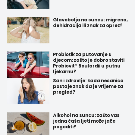
Glavobolja na suncu: migrena,
dehidracija ili znak za oprez?
Probiotik za putovanje s
djecom: zašto je dobro staviti
Probiovit® Boulardii u putnu
ljekarnu?
San i zdravlje: kada nesanica
postaje znak da je vrijeme za
pregled?
Alkohol na suncu: zašto vas
jedna čaša ljeti može jače
pogoditi?