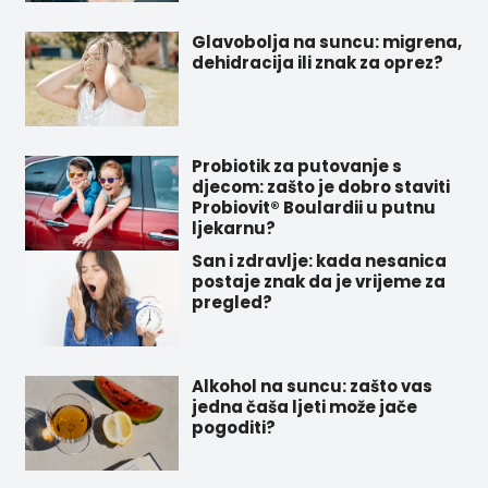
Glavobolja na suncu: migrena,
dehidracija ili znak za oprez?
Probiotik za putovanje s
djecom: zašto je dobro staviti
Probiovit® Boulardii u putnu
ljekarnu?
San i zdravlje: kada nesanica
postaje znak da je vrijeme za
pregled?
Alkohol na suncu: zašto vas
jedna čaša ljeti može jače
pogoditi?