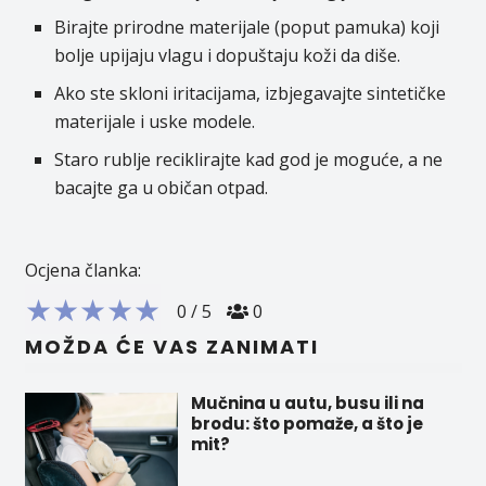
Birajte prirodne materijale (poput pamuka) koji
bolje upijaju vlagu i dopuštaju koži da diše.
Ako ste skloni iritacijama, izbjegavajte sintetičke
materijale i uske modele.
Staro rublje reciklirajte kad god je moguće, a ne
bacajte ga u običan otpad.
Ocjena članka:
★
★
★
★
★
0
/
5
0
MOŽDA ĆE VAS ZANIMATI
Mučnina u autu, busu ili na
brodu: što pomaže, a što je
mit?