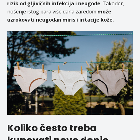
rizik od gljivičnih infekcija i neugode
. Također,
nošenje istog para više dana zaredom
može
uzrokovati neugodan miris i iritacije kože.
Koliko često treba