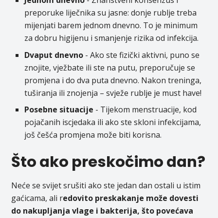
Jednom dnevno
- Znanstveni konsenzus i
preporuke liječnika su jasne: donje rublje treba
mijenjati barem jednom dnevno. To je minimum
za dobru higijenu i smanjenje rizika od infekcija.
Dvaput dnevno
- Ako ste fizički aktivni, puno se
znojite, vježbate ili ste na putu, preporučuje se
promjena i do dva puta dnevno. Nakon treninga,
tuširanja ili znojenja – svježe rublje je must have!
Posebne situacije
- Tijekom menstruacije, kod
pojačanih iscjedaka ili ako ste skloni infekcijama,
još češća promjena može biti korisna.
Što ako preskočimo dan?
Neće se svijet srušiti ako ste jedan dan ostali u istim
gaćicama, ali r
edovito preskakanje može dovesti
do nakupljanja vlage i bakterija, što povećava