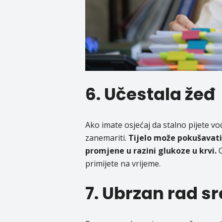
6. Učestala žeđ
Ako imate osjećaj da stalno pijete vod
zanemariti.
Tijelo može pokušavati 
promjene u razini glukoze u krvi.
O
primijete na vrijeme.
7. Ubrzan rad s