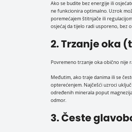
Ako se budite bez energije ili osjećat
ne funkcionira optimalno. Uzrok mo
poremećajem štitnjače ili regulacijo
osjećaj da tijelo radi usporeno, bez 
2. Trzanje oka (
Povremeno trzanje oka obično nije r
Međutim, ako traje danima ili se čest
opterećenjem. Najčešći uzroci uključu
određenih minerala poput magnezija.
odmor.
3. Česte glavob