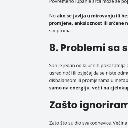
Povremeno lupanje srca može se pojavi
No
ako se javlja u mirovanju ili 
promjene, anksioznost ili srčane n
simptoma.
8. Problemi sa
San je jedan od ključnih pokazatelja
usred noći ili osjećaj da se niste o
disbalansom ili promjenama u meta
samo na energiju, već i na cjeloku
Zašto ignorira
Zato što su dio svakodnevice. Većina lj