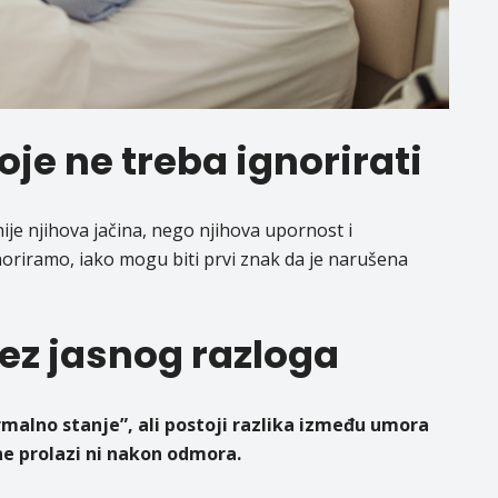
oje ne treba ignorirati
je njihova jačina, nego njihova upornost i
noriramo, iako mogu biti prvi znak da je narušena
bez jasnog razloga
malno stanje”, ali postoji razlika između umora
e prolazi ni nakon odmora.