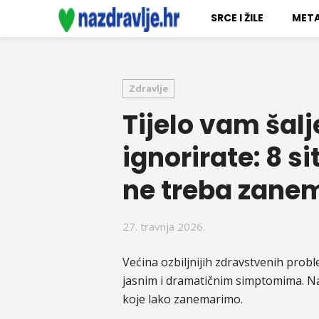
SRCE I ŽILE
META
Zdravlje
Tijelo vam šalj
ignorirate: 8 
ne treba zanem
27. travnja 2026.
Većina ozbiljnijih zdravstvenih probl
jasnim i dramatičnim simptomima. Na
koje lako zanemarimo.