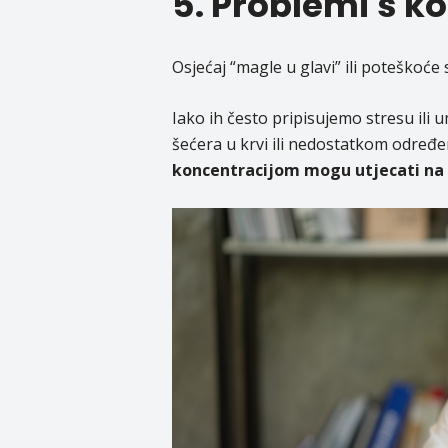
5. Problemi s 
Osjećaj “magle u glavi” ili poteškoće
Iako ih često pripisujemo stresu ili 
šećera u krvi ili nedostatkom određe
koncentracijom mogu utjecati na 