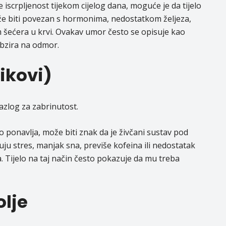
e iscrpljenost tijekom cijelog dana, moguće je da tijelo
že biti povezan s hormonima, nedostatkom željeza,
m šećera u krvi. Ovakav umor često se opisuje kao
obzira na odmor.
tikovi)
azlog za zabrinutost.
o ponavlja, može biti znak da je živčani sustav pod
ju stres, manjak sna, previše kofeina ili nedostatak
 Tijelo na taj način često pokazuje da mu treba
olje