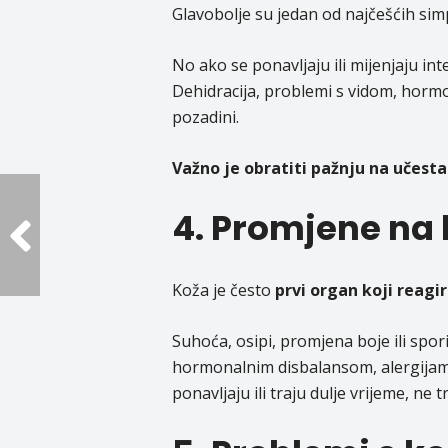
Glavobolje su jedan od najčešćih simp
No ako se ponavljaju ili mijenjaju in
Dehidracija, problemi s vidom, hormon
pozadini.
Važno je obratiti pažnju na učesta
4. Promjene na 
Koža je često
prvi organ koji reagi
Suhoća, osipi, promjena boje ili spor
hormonalnim disbalansom, alergijam
ponavljaju ili traju dulje vrijeme, ne t