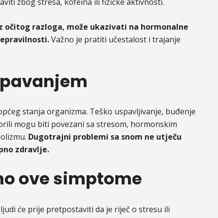
ti zbog stresa, kofeina ili fizičke aktivnosti.
bez očitog razloga, može ukazivati na hormonalne
epravilnosti.
Važno je pratiti učestalost i trajanje
 spavanjem
 općeg stanja organizma. Teško uspavljivanje, buđenje
dmorili mogu biti povezani sa stresom, hormonskim
bolizmu.
Dugotrajni problemi sa snom ne utječu
pno zdravlje.
mo ove simptome
udi će prije pretpostaviti da je riječ o stresu ili