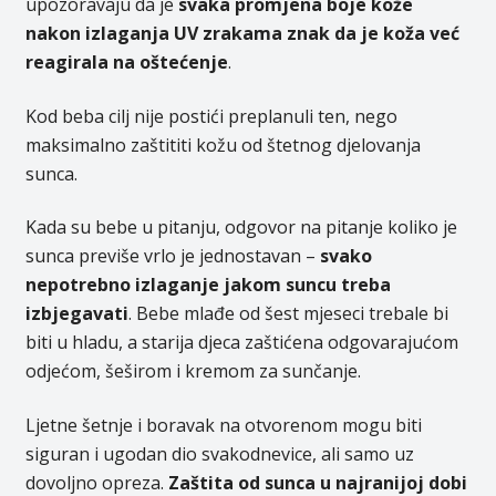
upozoravaju da je
svaka promjena boje kože
nakon izlaganja UV zrakama znak da je koža već
reagirala na oštećenje
.
Kod beba cilj nije postići preplanuli ten, nego
maksimalno zaštititi kožu od štetnog djelovanja
sunca.
Kada su bebe u pitanju, odgovor na pitanje koliko je
sunca previše vrlo je jednostavan –
svako
nepotrebno izlaganje jakom suncu treba
izbjegavati
. Bebe mlađe od šest mjeseci trebale bi
biti u hladu, a starija djeca zaštićena odgovarajućom
odjećom, šeširom i kremom za sunčanje.
Ljetne šetnje i boravak na otvorenom mogu biti
siguran i ugodan dio svakodnevice, ali samo uz
dovoljno opreza.
Zaštita od sunca u najranijoj dobi