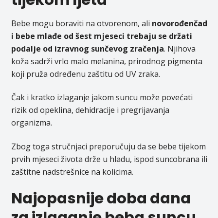
Bebe mogu boraviti na otvorenom, ali
novorođenčad
i bebe mlađe od šest mjeseci trebaju se držati
podalje od izravnog sunčevog zračenja
. Njihova
koža sadrži vrlo malo melanina, prirodnog pigmenta
koji pruža određenu zaštitu od UV zraka.
Čak i kratko izlaganje jakom suncu može povećati
rizik od opeklina, dehidracije i pregrijavanja
organizma.
Zbog toga stručnjaci preporučuju da se bebe tijekom
prvih mjeseci života drže u hladu, ispod suncobrana ili
zaštitne nadstrešnice na kolicima.
Najopasnije doba dana
za izlaganje beba suncu