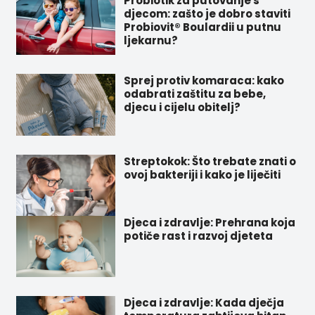
Probiotik za putovanje s
djecom: zašto je dobro staviti
Probiovit® Boulardii u putnu
ljekarnu?
Sprej protiv komaraca: kako
odabrati zaštitu za bebe,
djecu i cijelu obitelj?
Streptokok: Što trebate znati o
ovoj bakteriji i kako je liječiti
Djeca i zdravlje: Prehrana koja
potiče rast i razvoj djeteta
Djeca i zdravlje: Kada dječja