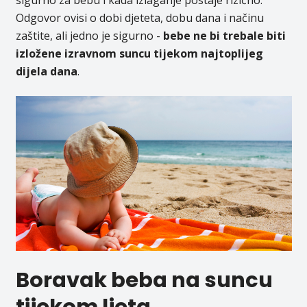
sigurno za bebu i kada izlaganje postaje rizično.
Odgovor ovisi o dobi djeteta, dobu dana i načinu
zaštite, ali jedno je sigurno -
bebe ne bi trebale biti
izložene izravnom suncu tijekom najtoplijeg
dijela dana
.
Boravak beba na suncu
tijekom ljeta