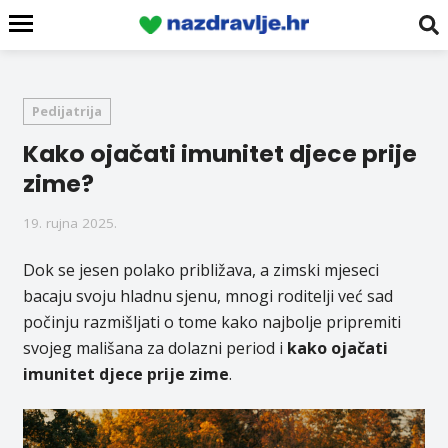
Pedijatrija
Kako ojačati imunitet djece prije
zime?
19. rujna 2025.
Dok se jesen polako približava, a zimski mjeseci
bacaju svoju hladnu sjenu, mnogi roditelji već sad
počinju razmišljati o tome kako najbolje pripremiti
svojeg mališana za dolazni period i
kako
ojačati
imunitet djece prije zime
.