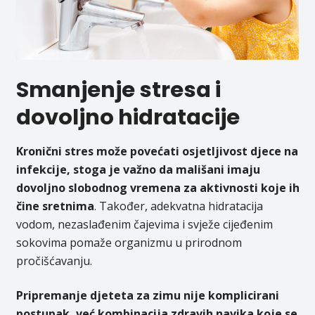
Smanjenje stresa i
dovoljno hidratacije
Kronični stres može povećati osjetljivost djece na
infekcije, stoga je važno da mališani imaju
dovoljno slobodnog vremena za aktivnosti koje ih
čine sretnima
. Također, adekvatna hidratacija
vodom, nezaslađenim čajevima i svježe cijeđenim
sokovima pomaže organizmu u prirodnom
pročišćavanju.
Pripremanje djeteta za zimu nije komplicirani
postupak, već kombinacija zdravih navika koje se