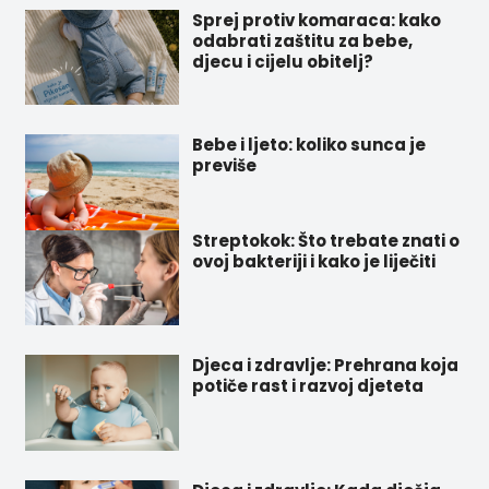
Sprej protiv komaraca: kako
odabrati zaštitu za bebe,
djecu i cijelu obitelj?
Bebe i ljeto: koliko sunca je
previše
Streptokok: Što trebate znati o
ovoj bakteriji i kako je liječiti
Djeca i zdravlje: Prehrana koja
potiče rast i razvoj djeteta