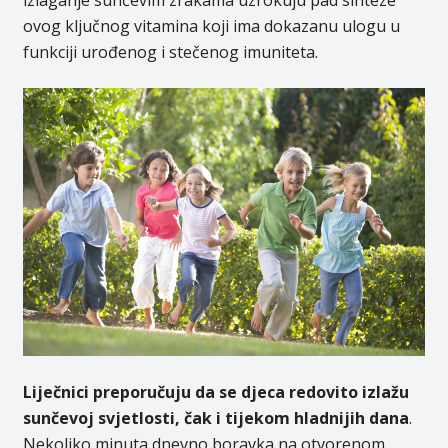
izlaganje sunčevim zrakama uzrokuju pad sinteze
ovog ključnog vitamina koji ima dokazanu ulogu u
funkciji urođenog i stečenog imuniteta.
Liječnici preporučuju da se djeca redovito izlažu
sunčevoj svjetlosti, čak i tijekom hladnijih dana
.
Nekoliko minuta dnevno boravka na otvorenom