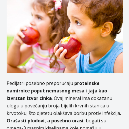
Pedijatri posebno preporučaju
proteinske
namirnice poput nemasnog mesa i jaja kao
izvrstan izvor cinka
. Ovaj mineral ima dokazanu
ulogu u povećanju broja bijelih krvnih stanica u
krvotoku, što djetetu olakšava borbu protiv infekcija.
Orašasti plodovi, a posebno orasi
, bogati su
omega-3 masnim kiselinama koje pomažu u