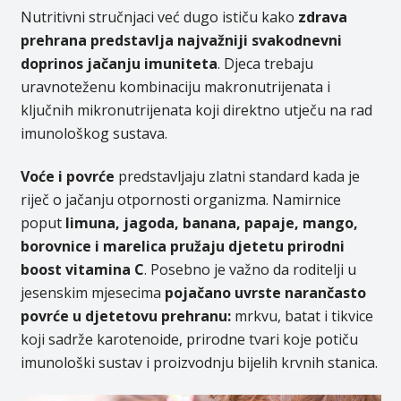
Nutritivni stručnjaci već dugo ističu kako
zdrava
prehrana predstavlja najvažniji svakodnevni
doprinos jačanju imuniteta
. Djeca trebaju
uravnoteženu kombinaciju makronutrijenata i
ključnih mikronutrijenata koji direktno utječu na rad
imunološkog sustava.
Voće i povrće
predstavljaju zlatni standard kada je
riječ o jačanju otpornosti organizma. Namirnice
poput
limuna, jagoda, banana, papaje, mango,
borovnice i marelica pružaju djetetu prirodni
boost vitamina C
. Posebno je važno da roditelji u
jesenskim mjesecima
pojačano uvrste narančasto
povrće u djetetovu prehranu:
mrkvu, batat i tikvice
koji sadrže karotenoide, prirodne tvari koje potiču
imunološki sustav i proizvodnju bijelih krvnih stanica.