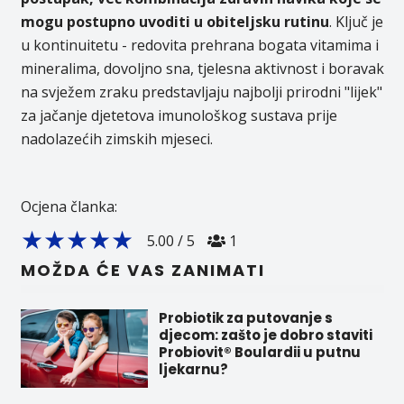
mogu postupno uvoditi u obiteljsku rutinu
. Ključ je
u kontinuitetu - redovita prehrana bogata vitamima i
mineralima, dovoljno sna, tjelesna aktivnost i boravak
na svježem zraku predstavljaju najbolji prirodni "lijek"
za jačanje djetetova imunološkog sustava prije
nadolazećih zimskih mjeseci.
Ocjena članka:
★
★
★
★
★
5.00
/
5
1
MOŽDA ĆE VAS ZANIMATI
Probiotik za putovanje s
djecom: zašto je dobro staviti
Probiovit® Boulardii u putnu
ljekarnu?